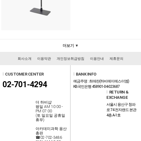
더보기 ▼
회사소개
이용약관
개인정보취급방침
이용안내
제휴문의
l
CUSTOMER CENTER
l
BANK INFO
예금주명 : 최애란(하비에이에스이엠)
02-701-4294
KB국민은행 458901-04-023687
l
RETURN &
EXCHANGE
더 하비샵
서울시 용산구 청파
평일 AM 10:00 -
로 74 전자랜드 본관
PM 07:00
4층 A-1호
(토.일요일.공휴일
휴무)
아카데미과학 용산
총판
☎02-702-3486