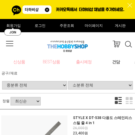
회원가입
로그인
주문조회
마이페이지
게시판
JOIN
신상품
BEST상품
출시예정
건담
공구/재료
정렬
STYLE X DT-538 다용도 스테인리스
스틸 줄 4 in 1
26,000원
23,400원