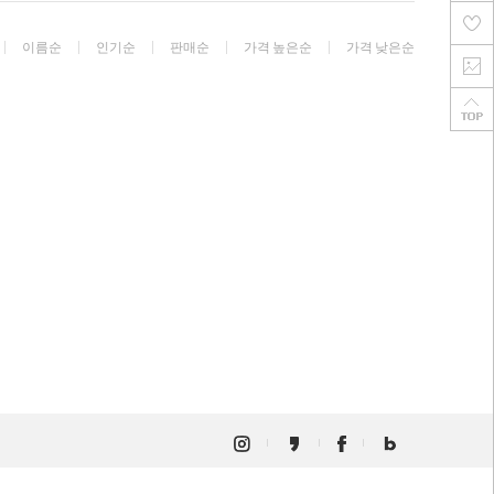
이름순
인기순
판매순
가격 높은순
가격 낮은순