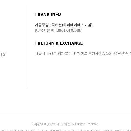
예금주명 : 최애란(하비에이에스이엠)
KB국민은행 458901-04-023687
서울시 용산구 청파로 74 전자랜드 본관 4층 A-1호
용산아카데
허지영
Copyright (c) by 더 하비샵 All Right Reserved.