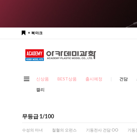
+ 북마크
신상품
BEST상품
출시예정
건담
캘리
무등급 1/100
수성의 마녀
철혈의 오펀스
기동전사 건담 OO
기동전