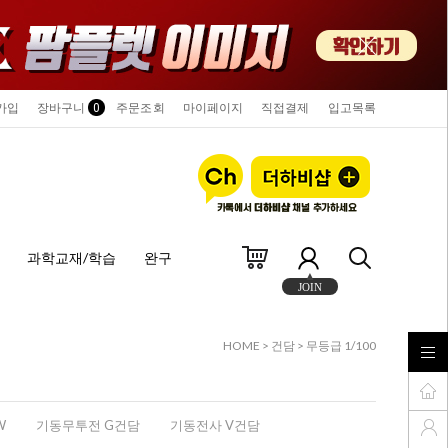
가입
장바구니
0
주문조회
마이페이지
직접결제
입고목록
과학교재/학습
완구
JOIN
HOME
>
건담
>
무등급 1/100
W
기동무투전 G건담
기동전사 V건담