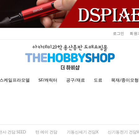
로그인
회원
스케일프라모델
SF/캐릭터
공구/재료
도료
목재/종이모형
사 건담 SEED
턴 에이 건담
기동신세기 건담X
신기동전기 건담