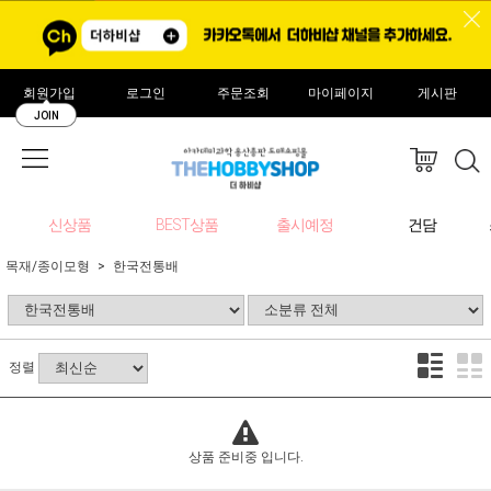
회원가입
로그인
주문조회
마이페이지
게시판
JOIN
신상품
BEST상품
출시예정
건담
목재/종이모형
한국전통배
정렬
상품 준비중 입니다.