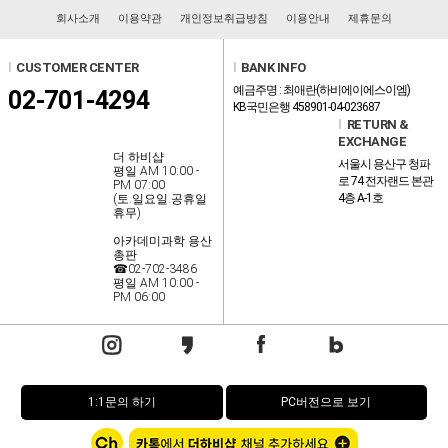
회사소개
이용약관
개인정보취급방침
이용안내
제휴문의
l
CUSTOMER CENTER
l
BANK INFO
예금주명 : 최애란(하비에이에스이엠)
02-701-4294
KB국민은행 458901-04-023687
l
RETURN &
EXCHANGE
더 하비샵
서울시 용산구 청파
평일 AM 10:00 -
로 74 전자랜드 본관
PM 07:00
4층 A-1호
(토.일요일.공휴일
휴무)
아카데미과학 용산
총판
☎02-702-3486
평일 AM 10:00 -
PM 06:00
1:1문의 하기
PC버전으로 보기