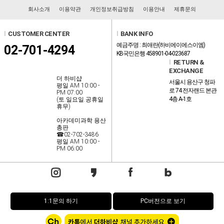
회사소개
이용약관
개인정보취급방침
이용안내
제휴문의
l
CUSTOMER CENTER
l
BANK INFO
예금주명 : 최애란(하비에이에스이엠)
02-701-4294
KB국민은행 458901-04-023687
l
RETURN &
EXCHANGE
더 하비샵
서울시 용산구 청파
평일 AM 10:00 -
로 74 전자랜드 본관
PM 07:00
4층 A-1호
(토.일요일.공휴일
휴무)
아카데미과학 용산
총판
☎02-702-3486
평일 AM 10:00 -
PM 06:00
1:1문의 하기
PC버전으로 보기