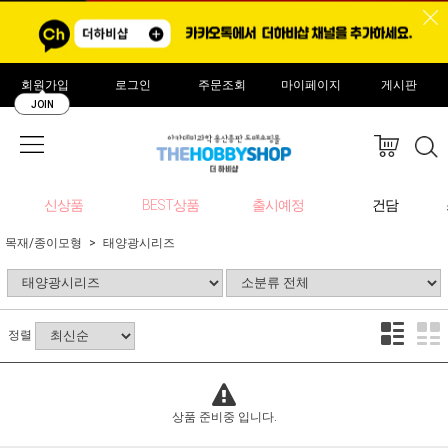
회원가입
로그인
주문조회
마이페이지
게시판
JOIN
신상품
BEST상품
출시예정
건담
목재/종이모형
태양광시리즈
정렬
상품 준비중 입니다.