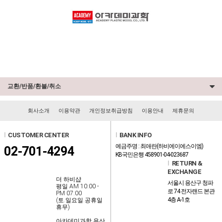
교환/반품/환불/취소
회사소개
이용약관
개인정보취급방침
이용안내
제휴문의
l
CUSTOMER CENTER
l
BANK INFO
예금주명 : 최애란(하비에이에스이엠)
02-701-4294
KB국민은행 458901-04-023687
l
RETURN &
EXCHANGE
더 하비샵
서울시 용산구 청파
평일 AM 10:00 -
로 74 전자랜드 본관
PM 07:00
4층 A-1호
(토.일요일.공휴일
휴무)
아카데미과학 용산