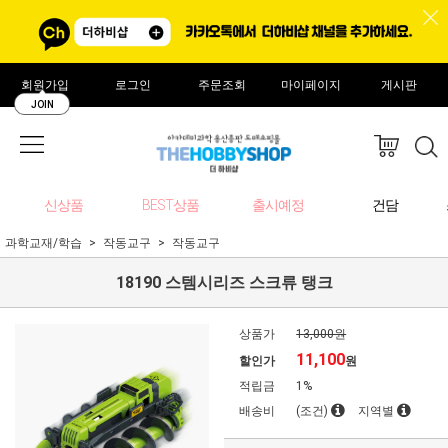
회원가입
로그인
주문조회
마이페이지
게시판
JOIN
신상품
BEST상품
출시예정
건담
과학교재/학습
작동교구
작동교구
18190 스템시리즈 스크류 탱크
상품가
13,000원
11,100
할인가
원
적립금
1%
배송비
(조건)
지역별