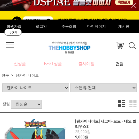
회원가입
로그인
주문조회
마이페이지
게시판
JOIN
신상품
BEST상품
출시예정
건담
완구
텐카이 나이트
정렬
[텐카이나이트] 시그마-모드 - 네오 빌
리우스Σ
25,000원
9,000원