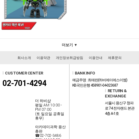
더보기 ▼
회사소개
이용약관
개인정보취급방침
이용안내
제휴문의
l
CUSTOMER CENTER
l
BANK INFO
예금주명 : 최애란(하비에이에스이엠)
02-701-4294
KB국민은행 458901-04-023687
l
RETURN &
EXCHANGE
더 하비샵
서울시 용산구 청파
평일 AM 10:00 -
로 74 전자랜드 본관
PM 07:00
4층 A-1호
(토.일요일.공휴일
휴무)
아카데미과학 용산
총판
☎02-702-3486