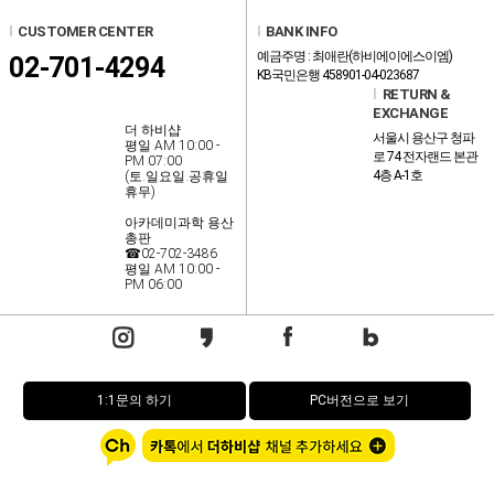
l
CUSTOMER CENTER
l
BANK INFO
예금주명 : 최애란(하비에이에스이엠)
02-701-4294
KB국민은행 458901-04-023687
l
RETURN &
EXCHANGE
더 하비샵
서울시 용산구 청파
평일 AM 10:00 -
로 74 전자랜드 본관
PM 07:00
4층 A-1호
(토.일요일.공휴일
휴무)
아카데미과학 용산
총판
☎02-702-3486
평일 AM 10:00 -
PM 06:00
1:1문의 하기
PC버전으로 보기