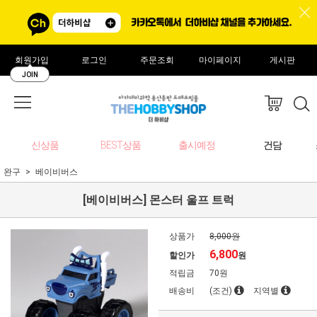
회원가입
로그인
주문조회
마이페이지
게시판
JOIN
신상품
BEST상품
출시예정
건담
완구
베이비버스
[베이비버스] 몬스터 울프 트럭
상품가
8,000원
6,800
할인가
원
적립금
70원
배송비
(조건)
지역별