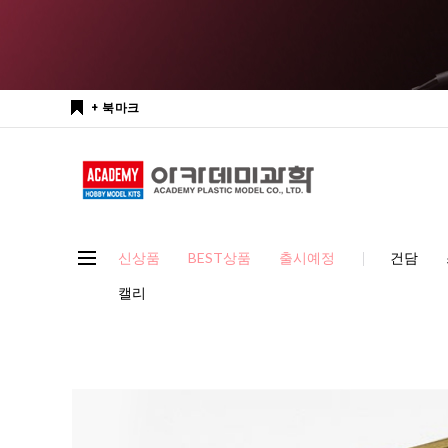
+ 북마크
신상품
BEST상품
출시예정
건담
캘리