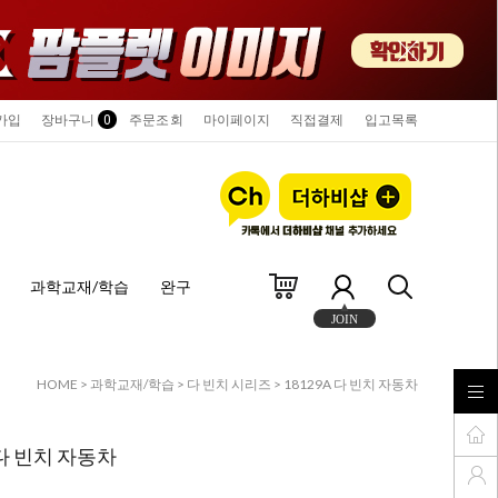
가입
장바구니
0
주문조회
마이페이지
직접결제
입고목록
과학교재/학습
완구
JOIN
HOME
>
과학교재/학습
>
다 빈치 시리즈
> 18129A 다 빈치 자동차
 다 빈치 자동차