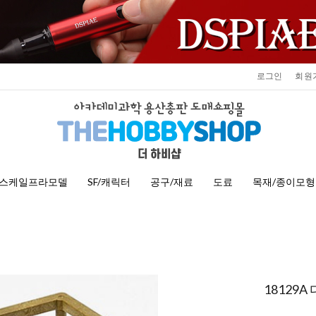
로그인
회원
스케일프라모델
SF/캐릭터
공구/재료
도료
목재/종이모형
18129A