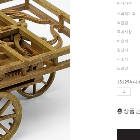
판매가격
소비자가격
적립금
특이사항
배송비
원산지
제조사
모델명
18129A 다
총 상품 