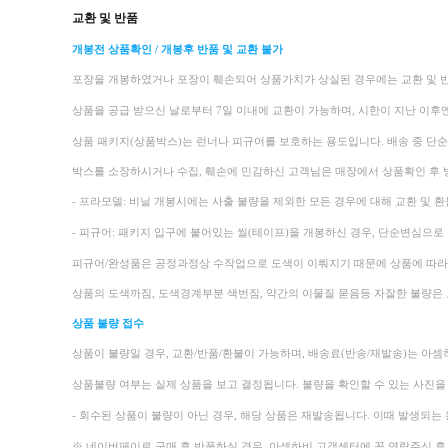
교환 및 반품
개봉전 상품확인 / 개봉후 반품 및 교환 불가
포장을 개봉하였거나 포장이 훼손되어 상품가치가 상실된 경우에는 교환 및 
상품을 공급 받으신 날로부터 7일 이내에 교환이 가능하며, 시한이 지난 이후
상품 패키지(상품박스)는 런너나 피규어를 보호하는 용도입니다. 배송 중 단
박스를 소장하시거나 수집, 훼손에 민감하신 고객님은 매장에서 상품확인 후 
- 프라모델: 비닐 개봉시에는 사출 불량을 제외한 모든 경우에 대해 교환 및 환
- 피규어: 패키지 입구에 붙어있는 씰(테이프)을 개봉하신 경우, 단순변심으로 
피규어/완성품은 공정과정상 수작업으로 도색이 이뤄지기 때문에 상품에 따라 
상품의 도색까짐, 도색경계부분 색번짐, 약간의 이물질 묻음등 자잘한 불량은
상품 불량 접수
상품이 불량일 경우, 교환/반품/환불이 가능하며, 배송료(반송/재발송)는 아
상품불량 여부는 실제 상품을 보고 결정됩니다. 불량을 확인할 수 있는 사진을
- 회수된 상품이 불량이 아닌 경우, 해당 상품은 재발송됩니다. 이때 발생되는 왕
※ 네이버페이로 구매 후 반품하실 경우, 아셈하비 고객센터에 꼭 연락주신 