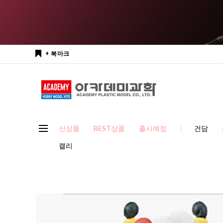
+ 북마크
신상품
BEST상품
출시예정
건담
캘리