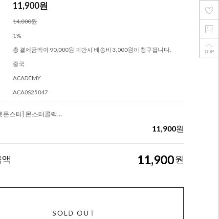
11,900
원
14,000원
1%
총 결제금액이 90,000원 미만시 배송비 3,000원이 청구됩니다.
중국
ACADEMY
ACA0S25047
S25047 [포켓몬스터] 몬스터콜렉션 MM 메가 전룡
11,900
원
11,900
금액
원
SOLD OUT