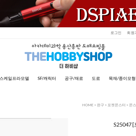
로그인
회원
스케일프라모델
SF/캐릭터
공구/재료
도료
목재/종이모형
HOME
>
완구
>
포켓몬스터
>
몬스
S2504