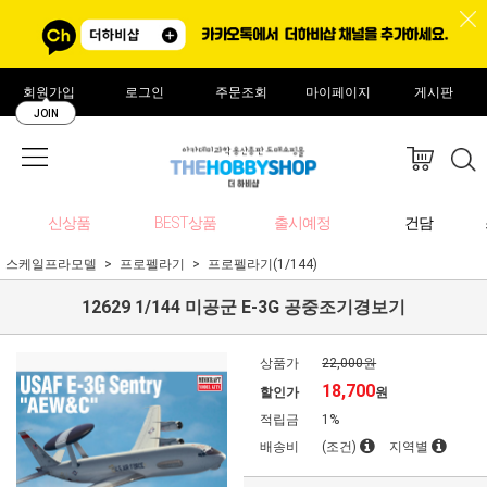
회원가입
로그인
주문조회
마이페이지
게시판
JOIN
신상품
BEST상품
출시예정
건담
스케일프라모델
프로펠라기
프로펠라기(1/144)
12629 1/144 미공군 E-3G 공중조기경보기
상품가
22,000원
18,700
할인가
원
적립금
1%
배송비
(조건)
지역별