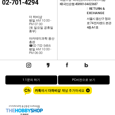
02-701-4294
KB국민은행 458901-04-023687
l
RETURN &
EXCHANGE
더 하비샵
서울시 용산구 청파
평일 AM 10:00 -
로 74 전자랜드 본관
PM 07:00
4층 A-1호
(토.일요일.공휴일
휴무)
아카데미과학 용산
총판
☎02-702-3486
평일 AM 10:00 -
PM 06:00
1:1문의 하기
PC버전으로 보기