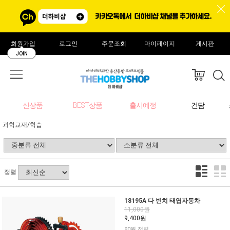
회원가입
로그인
주문조회
마이페이지
게시판
JOIN
신상품
BEST상품
출시예정
건담
과학교재/학습
정렬
18195A 다 빈치 태엽자동차
11,000원
9,400원
90원 적립