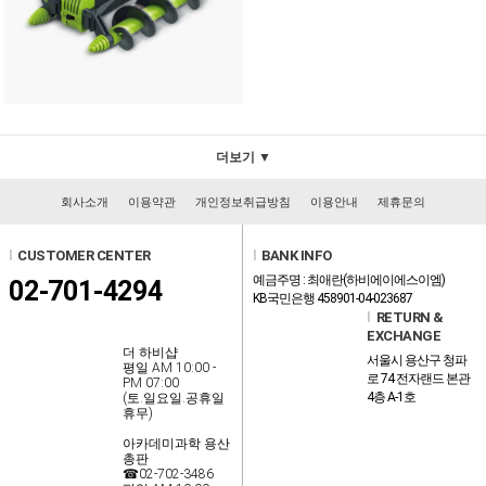
더보기 ▼
회사소개
이용약관
개인정보취급방침
이용안내
제휴문의
l
CUSTOMER CENTER
l
BANK INFO
예금주명 : 최애란(하비에이에스이엠)
02-701-4294
KB국민은행 458901-04-023687
l
RETURN &
EXCHANGE
더 하비샵
서울시 용산구 청파
평일 AM 10:00 -
로 74 전자랜드 본관
PM 07:00
4층 A-1호
(토.일요일.공휴일
휴무)
아카데미과학 용산
총판
☎02-702-3486